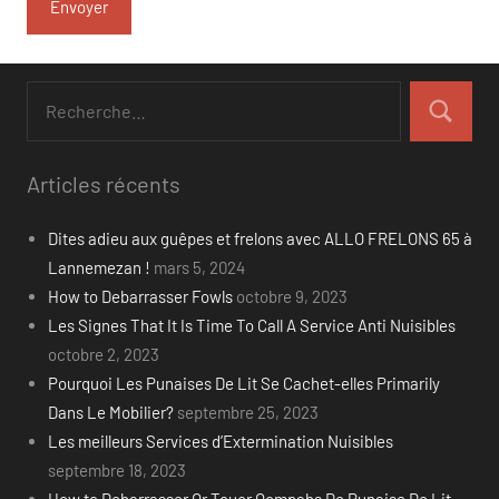
Recherche
pour
Recherch
:
Articles récents
Dites adieu aux guêpes et frelons avec ALLO FRELONS 65 à
Lannemezan !
mars 5, 2024
How to Debarrasser Fowls
octobre 9, 2023
Les Signes That It Is Time To Call A Service Anti Nuisibles
octobre 2, 2023
Pourquoi Les Punaises De Lit Se Cachet-elles Primarily
Dans Le Mobilier?
septembre 25, 2023
Les meilleurs Services d’Extermination Nuisibles
septembre 18, 2023