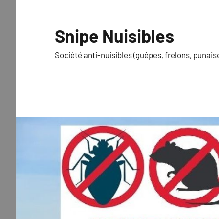
Aller
au
Snipe Nuisibles
contenu
Société anti-nuisibles (guêpes, frelons, punaise