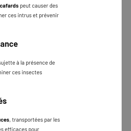
cafards
peut causer des
er ces intrus et prévenir
lance
sujette à la présence de
miner ces insectes
és
uces
, transportées par les
s efficaces pour