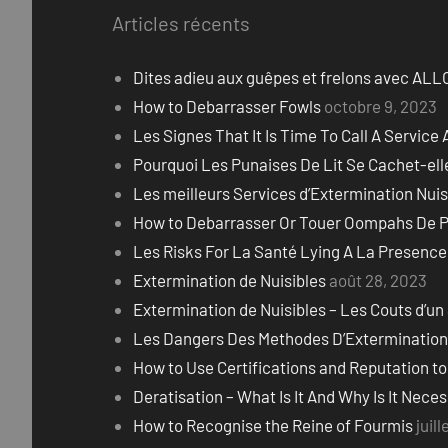
:
Articles récents
Dites adieu aux guêpes et frelons avec A
How to Debarrasser Fowls
octobre 9, 2023
Les Signes That It Is Time To Call A Service 
Pourquoi Les Punaises De Lit Se Cachet-elle
Les meilleurs Services d’Extermination Nuis
How to Debarrasser Or Touer Oompahs De P
Les Risks For La Santé Lying A La Presence
Extermination de Nuisibles
août 28, 2023
Extermination de Nuisibles – Les Couts d’un 
Les Dangers Des Methodes D’Extermination 
How to Use Certifications and Reputation 
Deratisation – What Is It And Why Is It Nece
How to Recognise the Reine of Fourmis
juil