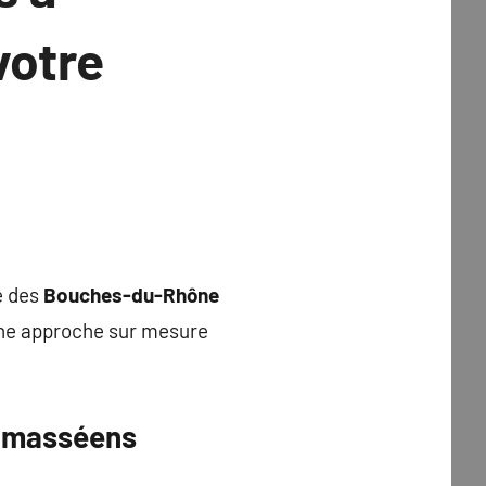
votre
le des
Bouches-du-Rhône
 une approche sur mesure
ramasséens