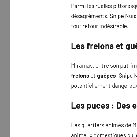
Parmi les ruelles pittores
désagréments. Snipe Nuisib
tout retour indésirable.
Les
frelons
et
gu
Miramas, entre son patrimo
frelons
et
guêpes
. Snipe 
potentiellement dangereux,
Les
puces
: Des e
Les quartiers animés de 
animaux domestiques ou le