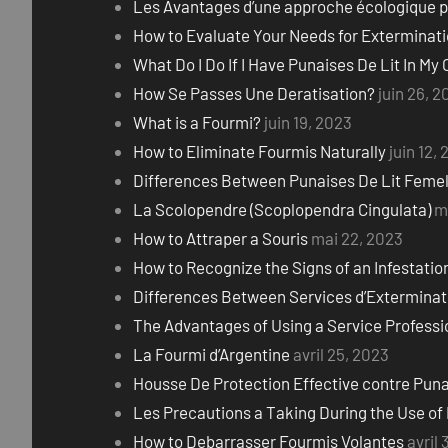
Les Avantages d’une approche écologique po
How to Evaluate Your Needs for Exterminati
What Do I Do If I Have Punaises De Lit In My 
How Se Passes Une Deratisation?
juin 26, 
What is a Fourmi?
juin 19, 2023
How to Eliminate Fourmis Naturally
juin 12,
Differences Between Punaises De Lit Femel
La Scolopendre (Scoplopendra Cingulata)
m
How to Attraper a Souris
mai 22, 2023
How to Recognize the Signs of an Infestation
Differences Between Services d’Exterminat
The Advantages of Using a Service Professio
La Fourmi d’Argentine
avril 25, 2023
Housse De Protection Effective contre Puna
Les Precautions a Taking During the Use of
How to Debarrasser Fourmis Volantes
avril 