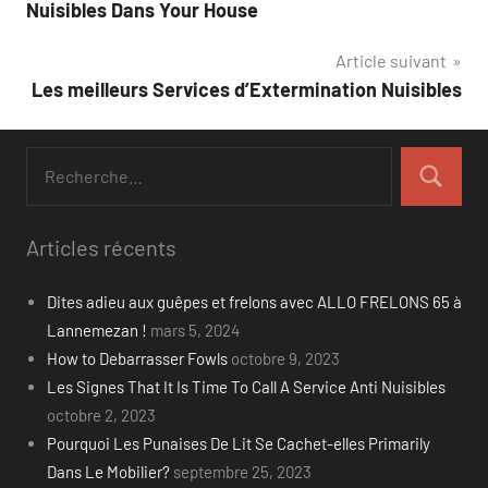
de
Nuisibles Dans Your House
l’article
Article suivant
Les meilleurs Services d’Extermination Nuisibles
Recherche
pour
Recherch
:
Articles récents
Dites adieu aux guêpes et frelons avec ALLO FRELONS 65 à
Lannemezan !
mars 5, 2024
How to Debarrasser Fowls
octobre 9, 2023
Les Signes That It Is Time To Call A Service Anti Nuisibles
octobre 2, 2023
Pourquoi Les Punaises De Lit Se Cachet-elles Primarily
Dans Le Mobilier?
septembre 25, 2023