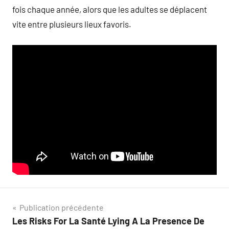
fois chaque année, alors que les adultes se déplacent
vite entre plusieurs lieux favoris.
Navigation
Publication précédente
Les Risks For La Santé Lying A La Presence De