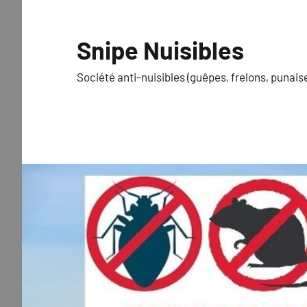
Aller
au
Snipe Nuisibles
contenu
Société anti-nuisibles (guêpes, frelons, punaise