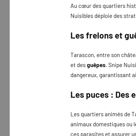
Au cœur des quartiers his
Nuisibles déploie des strat
Les
frelons
et
gu
Tarascon, entre son château
et des
guêpes
. Snipe Nuis
dangereux, garantissant ai
Les
puces
: Des e
Les quartiers animés de 
animaux domestiques ou le
ces parasites et assurer u