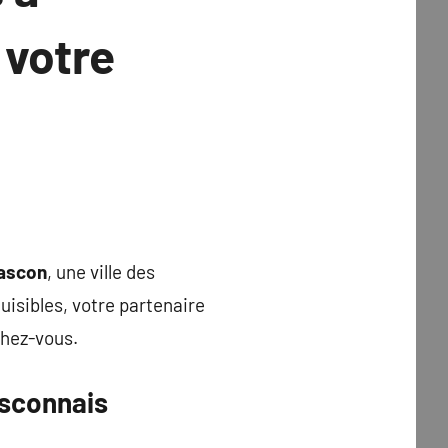
 votre
ascon
, une ville des
uisibles, votre partenaire
chez-vous.
asconnais