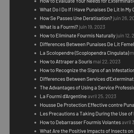
How to Evaluate Your Needs for Exterminati
What Do I Do If I Have Punaises De Lit In My 
How Se Passes Une Deratisation?
juin 26, 
What is a Fourmi?
juin 19, 2023
How to Eliminate Fourmis Naturally
juin 12,
Differences Between Punaises De Lit Femel
La Scolopendre (Scoplopendra Cingulata)
m
How to Attraper a Souris
mai 22, 2023
How to Recognize the Signs of an Infestation
Differences Between Services d’Exterminat
The Advantages of Using a Service Professio
La Fourmi d’Argentine
avril 25, 2023
Housse De Protection Effective contre Puna
Les Precautions a Taking During the Use of
How to Debarrasser Fourmis Volantes
avril 
What Are the Positive Impacts of Insects o