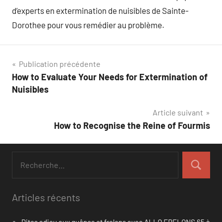
d’experts en extermination de nuisibles de Sainte-
Dorothee pour vous remédier au problème.
Navigation
Publication précédente
How to Evaluate Your Needs for Extermination of
de
Nuisibles
l’article
Article suivant
How to Recognise the Reine of Fourmis
Recherche
pour
Recherch
:
Articles récents
Dites adieu aux guêpes et frelons avec ALLO FRELONS 65 à