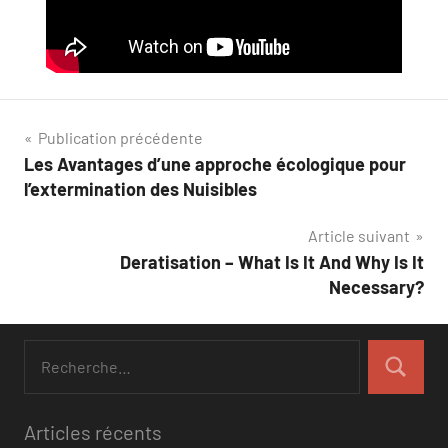
Navigation
Publication précédente
Les Avantages d’une approche écologique pour
de
l’extermination des Nuisibles
l’article
Article suivant
Deratisation – What Is It And Why Is It
Necessary?
Recherche
pour
Recherch
:
Articles récents